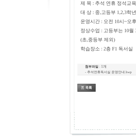
제 목
:
추석 연휴 정석교
대 상
:
중
,
고등부
1,2,3
학
운영시간
:
오전
10
시
~
오
정상수업
:
고등부는
10
월
(
초
,
중등부 제외
)
학습장소
: 2
층
F1
독서실
: 1개
첨부파일
-
추석연휴독서실 운영안내.hwp