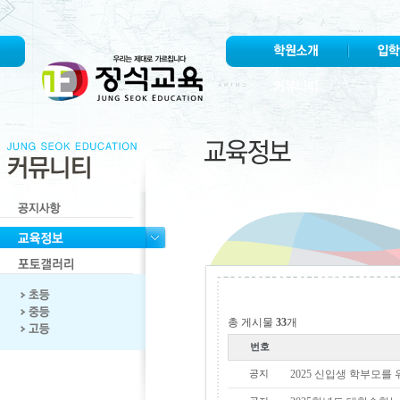
총 게시물
33
개
번호
공지
2025 신입생 학부모를