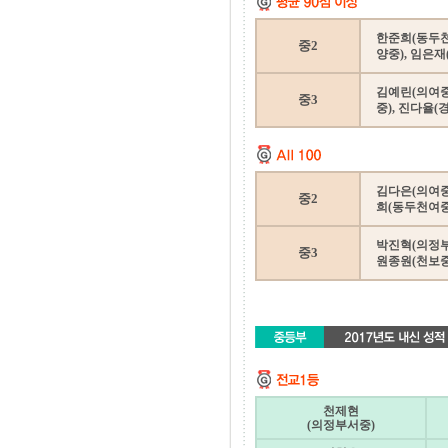
한준희(동두천
중2
양중), 임은재
김예린(의여중)
중3
중), 진다율(
김다은(의여중)
중2
희(동두천여중
박진혁(의정부중
중3
원종원(천보중
천제현
(의정부서중)