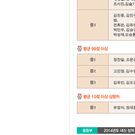
조서진,김슬기,
김진웅, 김민수
범,
중3
전희은, 김유민
박민우, 김승규
박성재,오승훈
중1
정찬일, 조문
중2
고진영, 김수영
중3
김유민, 김도경
중3
유정아, 정재훈