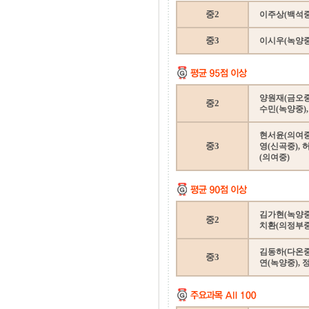
중2
이주상(백석중
중3
이시우(녹양중
양원재(금오중)
중2
수민(녹양중),
현서윤(의여중)
중3
영(신곡중), 
(의여중)
김가현(녹양중)
중2
치환(의정부중
김동하(다온중)
중3
연(녹양중), 