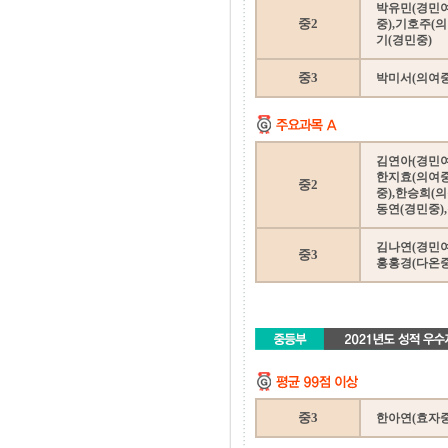
박유민(경민여
중2
중),기호주(
기(경민중)
중3
박미서(의여중
김연아(경민여
한지효(의여중
중2
중),한승희(
동연(경민중)
김나연(경민여
중3
홍홍경(다온중
중3
한아연(효자중