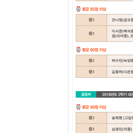
중2
안나영(금오중)
이서준(백석중)
중3
경(의여중), 
중2
박수민(녹양중
중3
김동하(다은중)
중2
송채현 (고암
중3
심영민(의중)