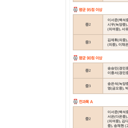
이서준(백석중)
중2
시우(녹양중),
(의여중), 서
김제휘(의중),
중3
(의중), 이채
송승민(경민중)
중2
이종서(경민중)
송은석(녹양중)
중3
영(금오중), 
이서준(백석중)
서은(다온중),
중2
(의여중), 김
중), 송채현 