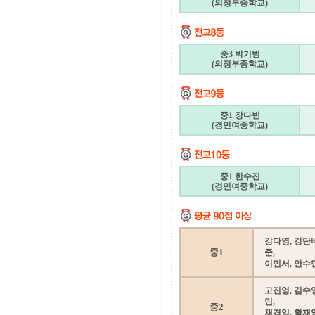
(의정부중학교)
중3 박기범
(의정부중학교)
중1 장다빈
(경민여중학교)
중1 한수진
(경민여중학교)
강다영, 강단비
중1
준,
이민서, 안수민
고진영, 김수영
민,
중2
채경일, 황재일