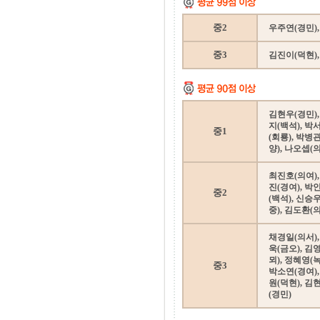
중2
우주연(경민),
중3
김진이(덕현),
김현우(경민),
지(백석), 박
중1
(회룡), 박병
양), 나오셉(
최진호(의여),
진(경여), 박
중2
(백석), 신승
중), 김도환(
채경일(의서),
욱(금오), 김
뫼), 정혜영(
중3
박소연(경여),
원(덕현), 김
(경민)