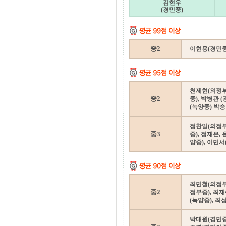
김현우
(경민중)
중2
이현용(경민중)
천제현(의정부서
중2
중), 박병관 
(녹양중) 박승
정찬일(의정부
중3
중), 정재은,
양중), 이민서
최민철(의정부중
중2
정부중), 최재
(녹양중), 
박대원(경민중)