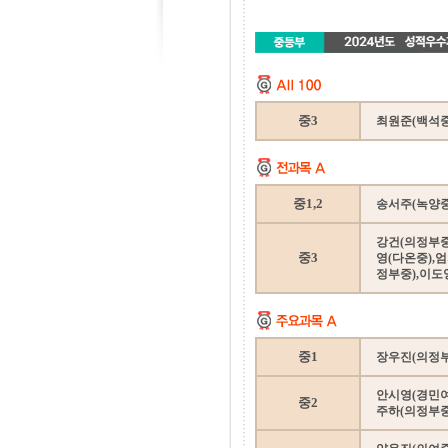
중3
최원준(백석중)
중1,2
송서주(녹양중
강건(의정부중
중3
영(다온중),
정부중),이도
중1
장우진(의정부
안시영(경민여
중2
주하(의정부중