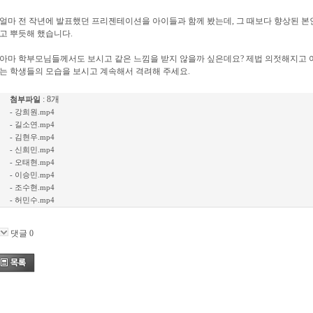
얼마 전 작년에 발표했던 프리젠테이션을 아이들과 함께 봤는데
,
그 때보다 향상된 본
고 뿌듯해 했습니다
.
아마 학부모님들께서도 보시고 같은 느낌을 받지 않을까 싶은데요
?
제법 의젓해지고 
는 학생들의 모습을 보시고 계속해서 격려해 주세요
.
: 8개
첨부파일
-
강희원.mp4
-
길소연.mp4
-
김현우.mp4
-
신희민.mp4
-
오태현.mp4
-
이승민.mp4
-
조수현.mp4
-
허민수.mp4
댓글
0